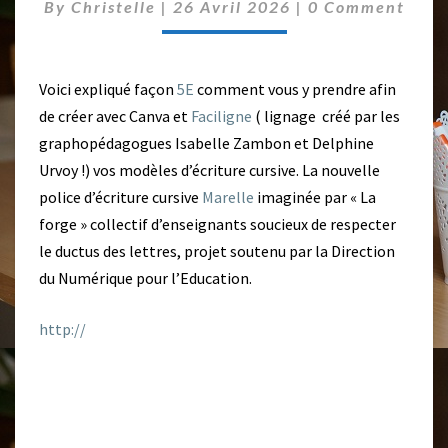
R
C
By
Christelle
|
26 Avril 2026
|
0 Comment
O
À
M
L
M
A
E
N
Voici expliqué façon
5E
comment vous y prendre afin
«
T
de créer avec Canva et
Faciligne
( lignage créé par les
S
M
graphopédagogues Isabelle Zambon et Delphine
A
Urvoy !) vos modèles d’écriture cursive. La nouvelle
R
police d’écriture cursive
Marelle
imaginée par « La
E
L
forge » collectif d’enseignants soucieux de respecter
L
le ductus des lettres, projet soutenu par la Direction
E
du Numérique pour l’Education.
»
http://
U
N
J
E
U
D