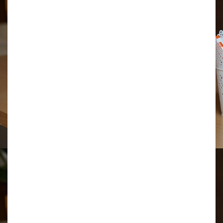
’
E
N
F
A
N
T
!