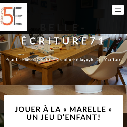
Togg
Navi
BELLE-
ÉCRITURE71
Pour Le Plaisir D'écrire – Grapho-Pédagogie De L'écriture
J
JOUER À LA « MARELLE »
O
U
UN JEU D’ENFANT!
E