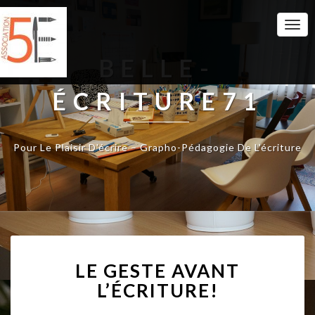
Togg
Navi
BELLE-
ÉCRITURE71
Pour Le Plaisir D'écrire – Grapho-Pédagogie De L'écriture
L
LE GESTE AVANT
E
G
L’ÉCRITURE!
E