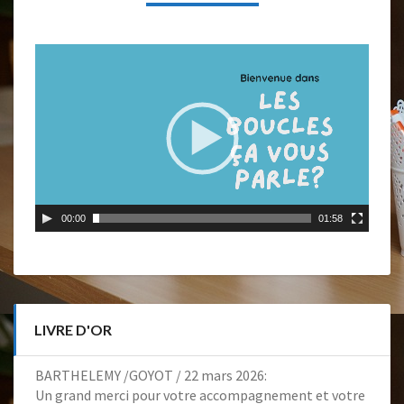
S
T
E
L
A
e
V
c
A
t
N
e
T
u
L
r
’
v
É
i
C
00:00
01:58
d
R
é
I
o
T
U
R
LIVRE D'OR
E
!
BARTHELEMY /GOYOT
/
22 mars 2026
:
Un grand merci pour votre accompagnement et votre