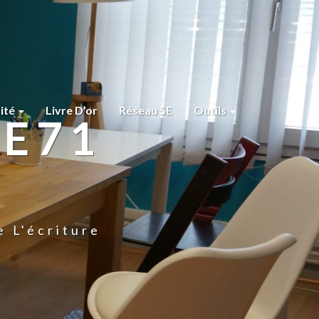
lité
Livre D’or
Réseau 5E
Outils
RE71
e L'écriture