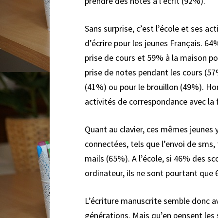
prendre des notes à l’écrit (92%).
Sans surprise, c’est l’école et ses a
d’écrire pour les jeunes Français. 64
prise de cours et 59% à la maison pour
prise de notes pendant les cours (57%
(41%) ou pour le brouillon (49%). Hor
activités de correspondance avec la f
Quant au clavier, ces mêmes jeunes y
connectées, tels que l’envoi de sms,
mails (65%). A
l’école, si 46% des sc
ordinateur, ils ne sont pourtant qu
L’écriture manuscrite semble donc av
générations. Mais qu’en pensent les s