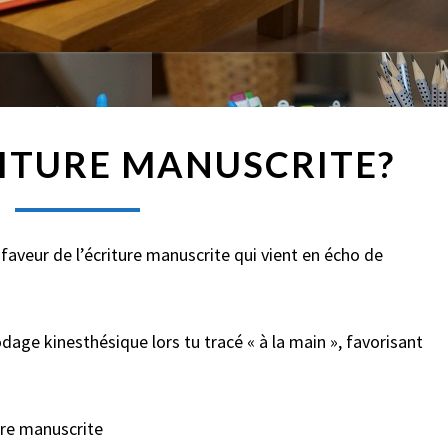
F
CRITURE MANUSCRITE?
I
N
D
E
 faveur de l’écriture manuscrite qui vient en écho de
L
’
É
C
odage kinesthésique lors tu tracé « à la main », favorisant
R
I
T
ture manuscrite
U