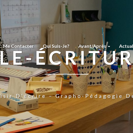
Me Contacter
Qui Suis-Je?
Avant/Après
Actua
LE-ÉCRITU
isir D'écrire – Grapho-Pédagogie D