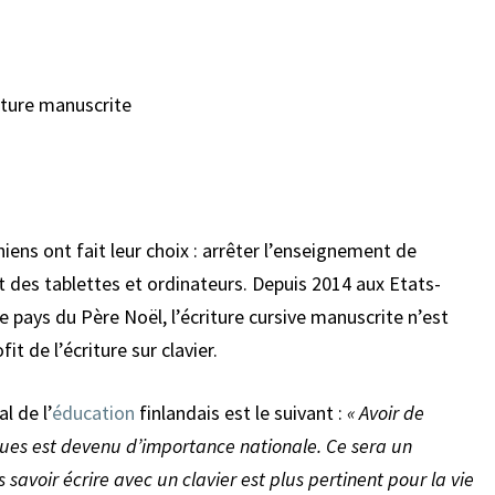
R
E
M
A
N
U
S
C
R
iens ont fait leur choix : arrêter l’enseignement de
I
it des tablettes et ordinateurs. Depuis 2014 aux Etats-
T
e pays du Père Noël, l’écriture cursive manuscrite n’est
E
?
it de l’écriture sur clavier.
l de l’
éducation
finlandais est le suivant :
«
Avoir de
es est devenu d’importance nationale. Ce sera un
savoir écrire avec un clavier est plus pertinent pour la vie