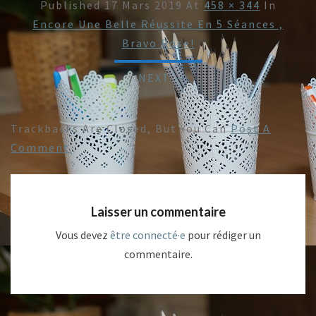
Published
17 Mars 2019
At
458 × 344
In
Encore Une Belle Réussite En 5 Séances ,
Bravo Rose!
/
NEXT →
Trackbacks Are Closed, But You Can
Post A
Comment
.
Laisser un commentaire
Vous devez
être connecté·e
pour rédiger un
commentaire.