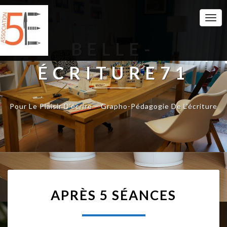
Togg
Navi
BELLE-
ÉCRITURE71
Pour Le Plaisir D'écrire – Grapho-Pédagogie De L'écriture
A
APRÈS 5 SÉANCES
P
R
È