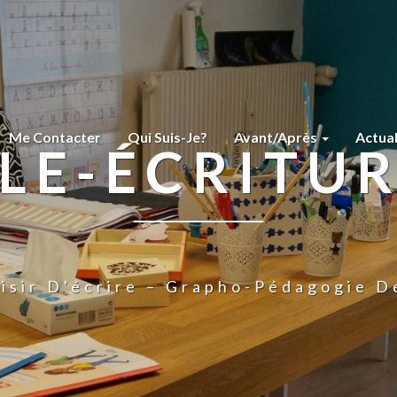
Me Contacter
Qui Suis-Je?
Avant/Après
Actua
LE-ÉCRITU
isir D'écrire – Grapho-Pédagogie D