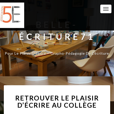
Togg
Navi
BELLE-
ÉCRITURE71
Pour Le Plaisir D'écrire – Grapho-Pédagogie De L'écriture
R
RETROUVER LE PLAISIR
E
T
D’ÉCRIRE AU COLLÈGE
R