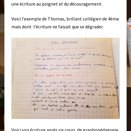
une écriture au poignet et du découragement.
E
A
U
Voici l’exemple de Thomas, brillant collégien de 4ème
C
mais dont l’écriture ne faisait que se dégrader.
O
L
L
È
G
E
Voici son écriture après six cours de graphopédagogie