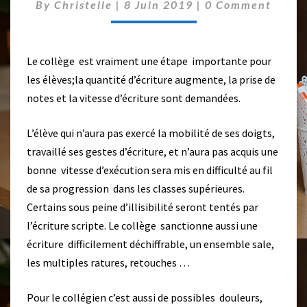
O
C
By
Christelle
|
8 Juin 2019
|
0 Comment
O
U
M
V
M
E
E
N
Le collège est vraiment une étape importante pour
R
T
L
les élèves;la quantité d’écriture augmente, la prise de
S
E
notes et la vitesse d’écriture sont demandées.
P
L
L’élève qui n’aura pas exercé la mobilité de ses doigts,
A
travaillé ses gestes d’écriture, et n’aura pas acquis une
I
S
bonne vitesse d’exécution sera mis en difficulté au fil
I
de sa progression dans les classes supérieures.
R
Certains sous peine d’illisibilité seront tentés par
D
l’écriture scripte. Le collège sanctionne aussi une
’
É
écriture difficilement déchiffrable, un ensemble sale,
C
les multiples ratures, retouches …
R
I
Pour le collégien c’est aussi de possibles douleurs,
R