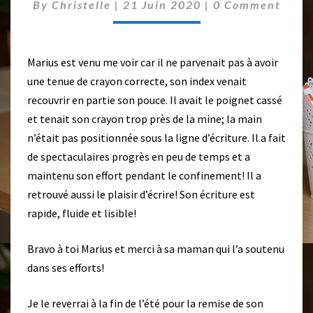
U
C
By
Christelle
|
21 Juin 2020
|
0 Comment
O
T
M
E
M
V
E
N
Marius est venu me voir car il ne parvenait pas à avoir
E
T
R
une tenue de crayon correcte, son index venait
S
S
recouvrir en partie son pouce. Il avait le poignet cassé
L
et tenait son crayon trop près de la mine; la main
A
n’était pas positionnée sous la ligne d’écriture. Il a fait
S
I
de spectaculaires progrès en peu de temps et a
X
maintenu son effort pendant le confinement! Il a
I
retrouvé aussi le plaisir d’écrire! Son écriture est
È
rapide, fluide et lisible!
M
E
P
Bravo à toi Marius et merci à sa maman qui l’a soutenu
O
dans ses efforts!
U
R
Je le reverrai à la fin de l’été pour la remise de son
M