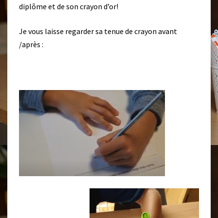
diplôme et de son crayon d’or!
A
R
I
Je vous laisse regarder sa tenue de crayon avant
U
/après :
S
!