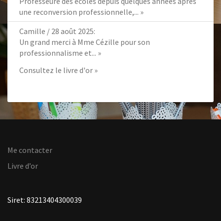
Professeure des écoles depuis quelques années après
une reconversion professionnelle,...
»
Camille
/
28 août 2025
:
Un grand merci à Mme Cézille pour son
professionnalisme et...
»
Consultez le livre d'or »
Me contacter
Livre d’or
Siret: 83213404300039