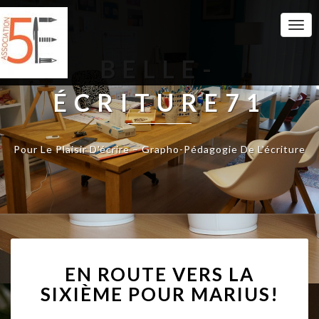
Togg
Navi
BELLE-
ÉCRITURE71
Pour Le Plaisir D'écrire – Grapho-Pédagogie De L'écriture
E
EN ROUTE VERS LA
N
R
SIXIÈME POUR MARIUS!
O