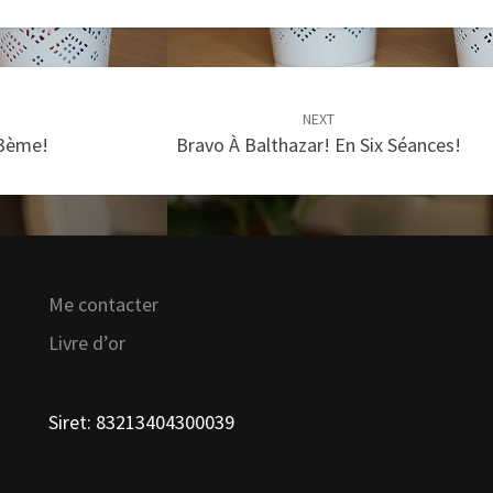
NEXT
 3ème!
Bravo À Balthazar! En Six Séances!
Me contacter
Livre d’or
Siret: 83213404300039