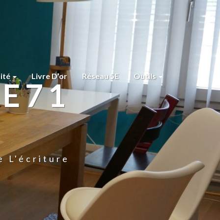
lité
Livre D’or
Réseau 5E
Outils
RE71
e L'écriture