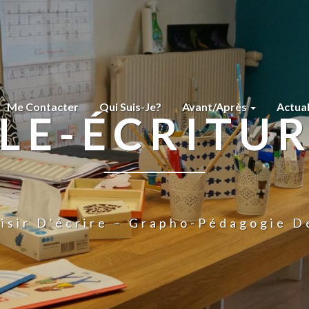
Me Contacter
Qui Suis-Je?
Avant/Après
Actua
LE-ÉCRITU
isir D'écrire – Grapho-Pédagogie D