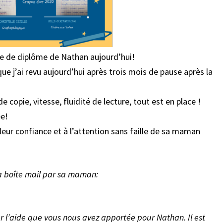
T
E
U
N
 de diplôme de Nathan aujourd’hui!
M
O
e j’ai revu aujourd’hui après trois mois de pause après la
T
:
 copie, vitesse, fluidité de lecture, tout est en place !
B
ée!
R
 leur confiance et à l’attention sans faille de sa maman
A
V
O
!
ma boîte mail par sa maman:
r l’aide que vous nous avez apportée pour Nathan. Il est