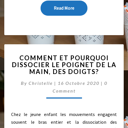
S
É
Read More
Read More
A
N
C
E
S
!
C
COMMENT ET POURQUOI
O
DISSOCIER LE POIGNET DE LA
M
MAIN, DES DOIGTS?
M
E
C
By
Christelle
|
16 Octobre 2020
|
0
N
O
T
Comment
M
E
M
E
T
N
P
T
Chez le jeune enfant les mouvements engagent
O
S
U
souvent le bras entier et la dissociation des
R