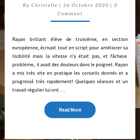
C
By
Christelle
|
26 Octobre 2020
|
0
R
O
E
Comment
M
M
S
E
É
N
A
T
Rayan brillant élève de troisième, en section
N
S
C
européenne, écrivait tout en script pour améliorer sa
E
lisibilité mais la vitesse n’y était pas, et fâcheux
S
problème, il avait des douleurs dans le poignet. Rayan
P
a mis très vite en pratique les conseils donnés et a
O
progressé très rapidement! Quelques séances et un
U
R
travail régulier lui ont …
R
A
Y
Read More
Read More
A
N
C
O