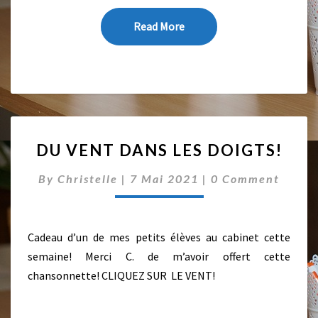
Read More
Read More
D
DU VENT DANS LES DOIGTS!
U
V
C
By
Christelle
|
7 Mai 2021
|
0 Comment
E
O
N
M
M
T
E
D
N
Cadeau d’un de mes petits élèves au cabinet cette
A
T
semaine! Merci C. de m’avoir offert cette
S
N
chansonnette! CLIQUEZ SUR LE VENT!
S
L
E