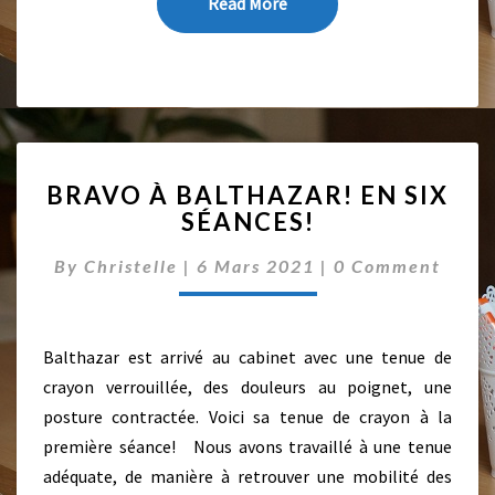
Read More
Read More
R
I
R
É
N
É
E
B
!
BRAVO À BALTHAZAR! EN SIX
R
SÉANCES!
A
V
C
By
Christelle
|
6 Mars 2021
|
0 Comment
O
O
À
M
M
B
E
A
N
Balthazar est arrivé au cabinet avec une tenue de
L
T
crayon verrouillée, des douleurs au poignet, une
T
S
H
posture contractée. Voici sa tenue de crayon à la
A
première séance! Nous avons travaillé à une tenue
Z
adéquate, de manière à retrouver une mobilité des
A