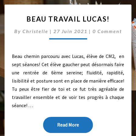
B
BEAU TRAVAIL LUCAS!
E
A
C
By
Christelle
|
27 Juin 2021
|
0 Comment
U
O
T
M
M
R
E
A
N
Beau chemin parcouru avec Lucas, élève de CM2, en
V
T
sept séances! Cet élève gaucher peut désormais faire
S
A
une rentrée de 6ème sereine; fluidité, rapidité,
I
L
lisibilité et posture sont en place de manière efficace!
L
Tu peux être fier de toi et ce fut très agréable de
U
travailler ensemble et de voir tes progrès à chaque
C
séance! …
A
S
!
Read More
Read More