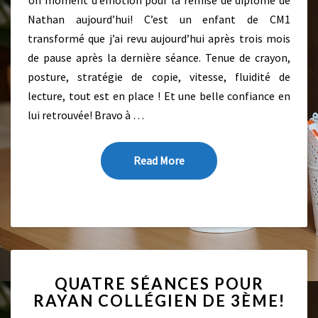
,
S
J
Nathan aujourd’hui! C’est un enfant de CM1
U
transformé que j’ai revu aujourd’hui après trois mois
S
de pause après la dernière séance. Tenue de crayon,
T
posture, stratégie de copie, vitesse, fluidité de
E
lecture, tout est en place ! Et une belle confiance en
U
N
lui retrouvée! Bravo à …
M
O
T
Read More
Read More
:
B
R
A
V
O
!
Q
QUATRE SÉANCES POUR
U
RAYAN COLLÉGIEN DE 3ÈME!
A
T