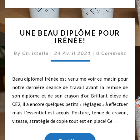
S
D
O
I
U
G
UNE BEAU DIPLÔME POUR
N
T
IRÉNÉE!
E
S
B
!
C
By
Christelle
|
24 Avril 2021
|
0 Comment
E
O
A
M
M
U
E
D
N
Beau diplôme! Irénée est venu me voir ce matin pour
I
T
notre dernière séance de travail avant la remise de
P
S
L
son diplôme et de son crayon d’or. Brillant élève de
Ô
CE2, il a encore quelques petits « réglages » à effectuer
M
mais l’essentiel est acquis: Posture, tenue de crayon,
E
vitesse, stratégie de copie tout est en place! Ce …
P
O
U