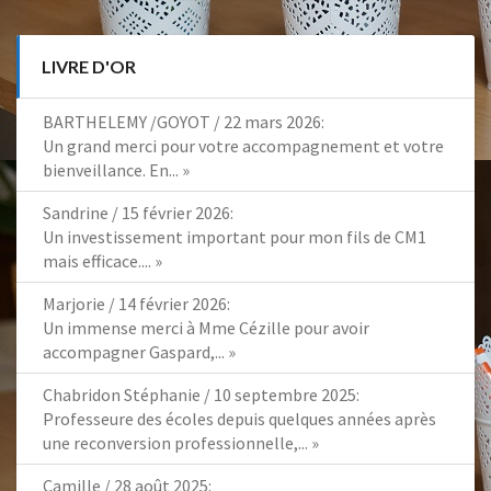
E
T
D
LIVRE D'OR
E
L
BARTHELEMY /GOYOT
/
22 mars 2026
:
A
Un grand merci pour votre accompagnement et votre
M
bienveillance. En...
»
A
I
Sandrine
/
15 février 2026
:
N
Un investissement important pour mon fils de CM1
,
mais efficace....
»
D
E
Marjorie
/
14 février 2026
:
S
Un immense merci à Mme Cézille pour avoir
D
accompagner Gaspard,...
»
O
Chabridon Stéphanie
/
10 septembre 2025
:
I
Professeure des écoles depuis quelques années après
G
une reconversion professionnelle,...
»
T
S
Camille
/
28 août 2025
: