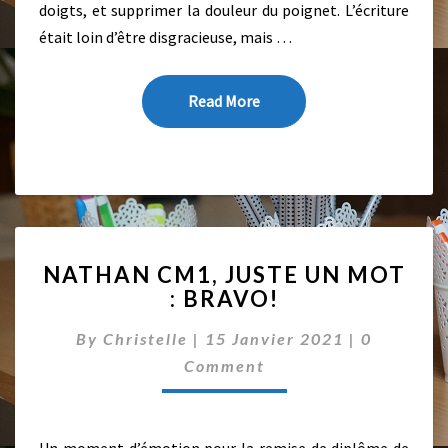
doigts, et supprimer la douleur du poignet. L’écriture
R
était loin d’être disgracieuse, mais …
!
E
N
Read More
Read More
S
I
X
S
É
A
N
N
C
NATHAN CM1, JUSTE UN MOT
A
E
: BRAVO!
T
S
H
!
C
By
Christelle
|
15 Janvier 2021
|
0
A
O
N
Comment
M
M
C
E
M
N
1
T
Un moment d’émotion pour la remise de diplôme de