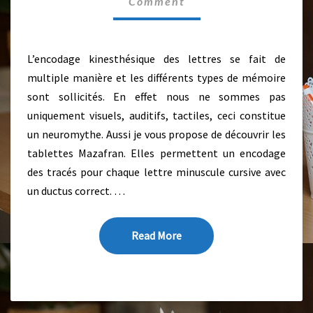
Comment
T
M
M
A
E
B
N
L
T
L’encodage kinesthésique des lettres se fait de
S
E
multiple manière et les différents types de mémoire
T
T
sont sollicités. En effet nous ne sommes pas
E
uniquement visuels, auditifs, tactiles, ceci constitue
S
un neuromythe. Aussi je vous propose de découvrir les
,
tablettes Mazafran. Elles permettent un encodage
E
N
des tracés pour chaque lettre minuscule cursive avec
B
un ductus correct. …
O
I
S
Read More
Read More
!