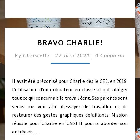
B
BRAVO CHARLIE!
R
A
C
By
Christelle
|
27 Juin 2021
|
0 Comment
V
O
O
M
M
C
E
H
N
Il avait été préconisé pour Charlie dès le CE2, en 2019,
A
T
l’utilisation d’un ordinateur en classe afin d’ alléger
S
R
tout ce qui concernait le travail écrit. Ses parents sont
L
I
venus me voir afin d’essayer de travailler et de
E
restaurer des gestes graphiques défaillants. Mission
!
réussie pour Charlie en CM2! Il pourra aborder son
entrée en …