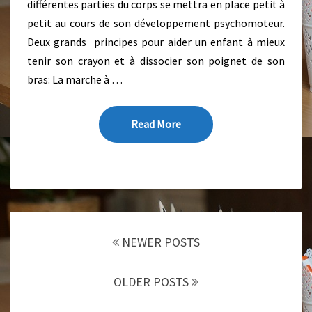
différentes parties du corps se mettra en place petit à
Q
petit au cours de son développement psychomoteur.
U
Deux grands principes pour aider un enfant à mieux
O
I
tenir son crayon et à dissocier son poignet de son
D
bras: La marche à …
I
S
S
Read More
Read More
O
C
I
E
R
L
E
Posts
NEWER POSTS
P
navigation
O
I
OLDER POSTS
G
N