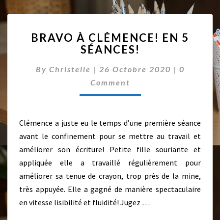
L
L
É
B
BRAVO À CLÉMENCE! EN 5
G
R
SÉANCES!
I
A
E
V
C
By
Christelle
|
26 Octobre 2020
|
0
N
O
O
D
À
Comment
M
E
M
C
E
3
L
N
È
É
T
Clémence a juste eu le temps d’une première séance
M
M
S
E
E
avant le confinement pour se mettre au travail et
!
N
améliorer son écriture! Petite fille souriante et
C
appliquée elle a travaillé régulièrement pour
E
améliorer sa tenue de crayon, trop près de la mine,
!
très appuyée. Elle a gagné de manière spectaculaire
E
N
en vitesse lisibilité et fluidité! Jugez …
5